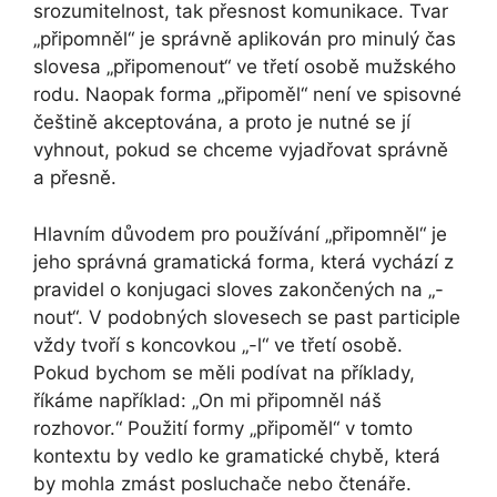
srozumitelnost, tak přesnost komunikace. Tvar
„připomněl“ je správně aplikován pro minulý čas
slovesa „připomenout“ ve třetí osobě mužského
rodu. Naopak forma „připoměl“ není ve spisovné
češtině akceptována, a proto je nutné se jí
vyhnout, pokud se chceme vyjadřovat správně
a přesně.
Hlavním důvodem pro používání „připomněl“ je
jeho správná gramatická forma, která vychází z
pravidel o konjugaci sloves zakončených na „-
nout“. V podobných slovesech se past participle
vždy tvoří s koncovkou „-l“ ve třetí osobě.
Pokud bychom se měli podívat na příklady,
říkáme například: „On mi připomněl náš
rozhovor.“ Použití formy „připoměl“ v tomto
kontextu by vedlo ke gramatické chybě, která
by mohla zmást posluchače nebo čtenáře.