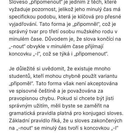
Sloveso „připomenout“ je jedním z těch, které
vyžaduje pozornost, jelikož jeho minulý čas má
specifickou podobu, která je klíčová pro přesné
vyjadřování. Tato forma je „připomněl“, což je
správný tvar pro třetí osobu mužského rodu v
minulém čase. Důvodem je, že slova končící na
„-nout“ obvykle v minulém čase přijímají
koncovku „-l“, což se týká i „připomenout“.
Je důležité si uvědomit, že existuje mnoho
studentů, kteří mohou chybně použít variantu
„připoměl“. Tato forma však není akceptována
ve spisovné češtině a je považována za
pravopisnou chybu. Pokud si chcete být jisti
správným užitím, měli byste se zaměřit na
gramatická pravidla platná pro konjugaci sloves.
Základní pravidlo říká, že u sloves zakončených
na „-nout“ se minulý čas tvoří s koncovkou „-l“