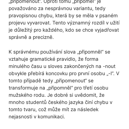
„připomenout“. Oproti tomu „připoměl“ je
považováno za nesprávnou variantu, tedy
pravopisnou chybu, která by se měla v psaném
projevu vyvarovat. Tento významný rozdíl v užití
je důležitý pro každého, kdo se chce vyjadřovat
správně a precizně.
K správnému používání slova „připomněl“ se
vztahuje gramatické pravidlo, že forma
minulého času u sloves zakončených na -nout
obvykle přebírá koncovku pro první osobu „-l“. V
tomto případě tedy „připomenout“ se
transformuje na „připomněl“ pro třetí osobu
mužského rodu. Je dobré si uvědomit, že
mnoho studentů českého jazyka činí chybu v
tomto tvaru, což může mít za následek
nejasnosti v komunikaci.