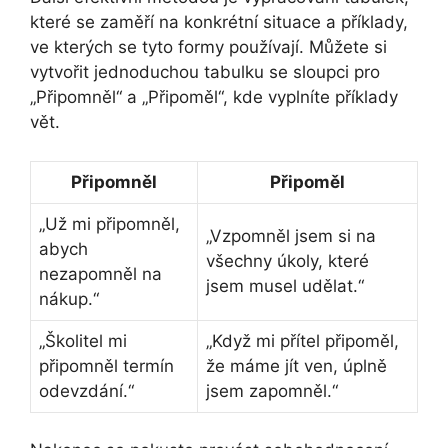
které se zaměří na konkrétní situace a příklady,
ve kterých se tyto formy používají. Můžete si
vytvořit jednoduchou tabulku se sloupci pro
„Připomněl“ a „Připoměl“, kde vyplníte příklady
vět.
Připomněl
Připoměl
„Už mi připomněl,
„Vzpomněl jsem si na
abych
všechny úkoly, které
nezapomněl na
jsem musel udělat.“
nákup.“
„Školitel mi
„Když mi přítel připoměl,
připomněl termín
že máme jít ven, úplně
odevzdání.“
jsem zapomněl.“