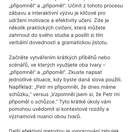
„připomněl“ a „připoměl“. Učinit z tohoto procesu
zábavu a interaktivní výzvu je klíčové pro
udržení motivace a efektivity učení. Zde je
několik praktických cvičení, která můžete
zahrnout do svého studia a posílit si tím
verbální dovednosti a gramatickou jistotu.
Začněte vytvářením krátkých příběhů nebo
scénářů, ve kterých využijete oba tvary –
„připomněl“ a „připoměl“. Zkuste napsat
jednotlivé situace, kdy byste daná slova použili.
Například: „Petr mi připomněl, že dnes máme
schůzku,“ versus „Vzpomněl jsem si, že Petr mi
připoměl o schůzce.“ Tyto krátké úkoly vám
pomohou uvědomit si kontextové rozdíly a
významová nuanci obou tvarů.
Další efektivní metodou je vypracování tabulek,