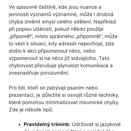
Ve spisovné češtině, kde jsou nuance a
jemnosti významů významné, může i drobná
chyba změnit smysl celého sdělení. Například
při popisu události, pokud někdo použije
„připoměl“, místo správného „připomněl“, může
to vést k situaci, kdy adresát nepochopí, zda
došlo k akci připomenout něco, nebo
vzpomenout si na něco již stávajícího. Tato
chybovost přerušuje plynulost komunikace a
znesnadňuje porozumění.
Pro lidi, kteří se zabývají psaním nebo
prezentací, je důležité si osvojit různé techniky,
které pomohou minimalizovat mluvnické chyby.
Zde je několik tipů:
Pravidelný trénink:
Udržovat si jazykové