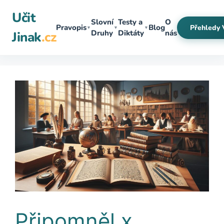
Přeskočit
Učit
na
Slovní
Testy a
O
Pravopis
Blog
Přehledy 
▼
▼
▼
obsah
Druhy
Diktáty
nás
Jinak
.cz
Připomněl x