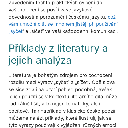
Zavedením těchto praktických cvičení do
vašeho učení se posílí vaše jazykové
dovednosti a porozumění českému jazyku,
což
vám umožní cítit se mnohem jistěji při používání
„syčet
“ a „síčet“ ve vaší každodenní komunikaci.
Příklady z literatury a
jejich analýza
Literatura je bohatým zdrojem pro pochopení
rozdílů mezi výrazy „syčet“ a „síčet“. Obě slova
se sice zdají na první pohled podobná, avšak
jejich použití se v kontextu literárního díla může
radikálně lišit, a to nejen tematicky, ale i
pocitově. Tak například v klasické české poezii
můžeme nalézt příklady, které ilustrují, jak se
tyto výrazy používají k vyjádření různých emocí