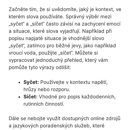
Začněte tím, že si uvědomíte, jaký je kontext, ve
kterém slova používáte. Správný výběr mezi
„syčet“ a „síčet“ často závisí na zachycení emocí
a situace, které slova vyjadřují. Například při
popisu napjaté situace je vhodnější slovo
„syčet“, zatímco pro běžné jevy, jako například
vroucí voda, použijte „síčet“. Můžete si
vypracovat jednoduchý přehled, který vám
pomůže tyto výrazy odlišit:
Syčet:
Používejte v kontextu napětí,
hrůzy nebo rozporu.
Síčet:
Vhodné pro popis každodenních,
rutinních činností.
Dále se nebojte využít dostupných online zdrojů
a jazykových poradenských služeb, které