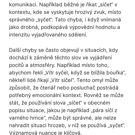
komunikaci. Například běžné je říkat „síčet“ v
kontextu, kde se vyskytuje hrozivý zvuk, místo
správného „syčet“. Tato chyba, i když vnímaná
jako drobná, podkopává výpovědní hodnotu a
intenzitu vyjadřovaného sdělení.
Další chyby se často objevují v situacích, kdy
dochází k záměně těchto slov ve vyjádření
pocitů a atmosféry. Například místo toho,
abychom řekli „Vítr syčel, když se blížila bouřka“,
někteří lidé říkají „Vítr síčel“. Tento omyl může
způsobit, že čtenář nebo posluchač postrádá
potřebný emocionální kontext. Rovněž se může
stát, že používání slova „síčet“ v obecném
popisu situace, jakou je například „pára síčí z
varného hrnce“, může být správné, ale nelze
nahradit situaci hrozeb, v níž se používá „syčet“.
Významová nuance je klíčová.