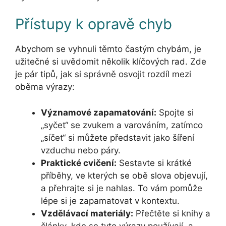
Přístupy k opravě chyb
Abychom se vyhnuli těmto častým chybám, je
užitečné si uvědomit několik klíčových rad. Zde
je pár tipů, jak si správně osvojit rozdíl mezi
oběma výrazy:
Významové zapamatování:
Spojte si
„syčet“ se zvukem a varováním, zatímco
„síčet“ si můžete představit jako šíření
vzduchu nebo páry.
Praktické cvičení:
Sestavte si krátké
příběhy, ve kterých se obě slova objevují,
a přehrajte si je nahlas. To vám pomůže
lépe si je zapamatovat v kontextu.
Vzdělávací materiály:
Přečtěte si knihy a
články, kde se tyto výrazy používají, a