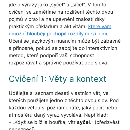
jde o výrazy jako „syčet“ a „síčet“. V tomto
cvičení se zaměříme na rozlišení těchto dvou
pojmů v praxi a na upevnění znalostí díky
praktickým příkladům a aktivitám,
které vám
umožní hlouběji pochopit rozdíly mezi nimi
.
Učení se jazykovým nuancím může být zábavné
a přínosné, pokud se zapojíte do interaktivních
metod, které podpoří vaši schopnost
rozpoznávat a správně používat obě slova.
Cvičení 1: Věty a kontext
Udělejte si seznam deseti vlastních vět, ve
kterých použijete jedno z těchto dvou slov. Pod
každou větou si poznamenáte, jaký pocit nebo
atmosféru daný výraz vyvolává. Například:
– „Když se blížila bouřka, vítr
syčel
.“ (předzvěst
nebezpečí)