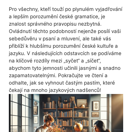
Pro všechny, kteří touží po plynulém vyjadřování
a lepším porozumění české gramatice, je
znalost správného pravopisu nezbytná.
Ovládnutí těchto podobností nejenže posílí vaši
sebedůvěru v psaní a mluvení, ale také vás
přiblíží k hlubšímu porozumění české kultuře a
jazyku. V následujících odstavcích se podíváme
na klíčové rozdíly mezi „syčet“ a „síčet“,
abychom tyto jemnosti učinili jasnými a snadno
zapamatovatelnými. Pokračujte ve čtení a
odhalte, jak se vyhnout častým pastím, které
čekají na mnoho jazykových nadšenců!