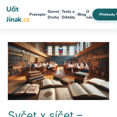
Přeskočit
Učit
na
Slovní
Testy a
O
Pravopis
Blog
Přehledy 
▼
▼
▼
obsah
Druhy
Diktáty
nás
Jinak
.cz
Syčet x síčet –