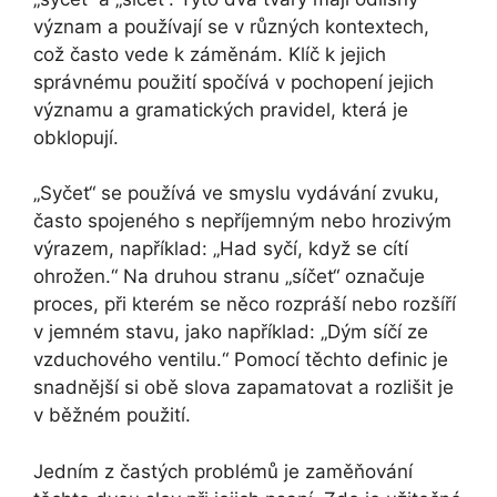
význam a používají se v různých kontextech,
což často vede k záměnám. Klíč k jejich
správnému použití spočívá v pochopení jejich
významu a gramatických pravidel, která je
obklopují.
„Syčet“ se používá ve smyslu vydávání zvuku,
často spojeného s nepříjemným nebo hrozivým
výrazem, například: „Had syčí, když se cítí
ohrožen.“ Na druhou stranu „síčet“ označuje
proces, při kterém se něco rozpráší nebo rozšíří
v jemném stavu, jako například: „Dým síčí ze
vzduchového ventilu.“ Pomocí těchto definic je
snadnější si obě slova zapamatovat a rozlišit je
v běžném použití.
Jedním z častých problémů je zaměňování