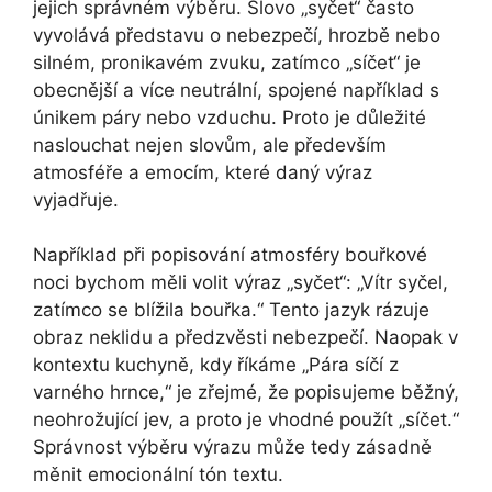
jejich správném výběru. Slovo „syčet“ často
vyvolává představu o nebezpečí, hrozbě nebo
silném, pronikavém zvuku, zatímco „síčet“ je
obecnější a více neutrální, spojené například s
únikem páry nebo vzduchu. Proto je důležité
naslouchat nejen slovům, ale především
atmosféře a emocím, které daný výraz
vyjadřuje.
Například při popisování atmosféry bouřkové
noci bychom měli volit výraz „syčet“: „Vítr syčel,
zatímco se blížila bouřka.“ Tento jazyk rázuje
obraz neklidu a předzvěsti nebezpečí. Naopak v
kontextu kuchyně, kdy říkáme „Pára síčí z
varného hrnce,“ je zřejmé, že popisujeme běžný,
neohrožující jev, a proto je vhodné použít „síčet.“
Správnost výběru výrazu může tedy zásadně
měnit emocionální tón textu.