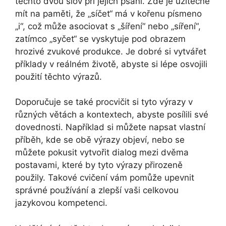
těchto dvou slov při jejich psaní. Zde je užitečné
mít na paměti, že „síčet“ má v kořenu písmeno
„i“, což může asociovat s „šíření“ nebo „síření“,
zatímco „syčet“ se vyskytuje pod obrazem
hrozivé zvukové produkce. Je dobré si vytvářet
příklady v reálném životě, abyste si lépe osvojili
použití těchto výrazů.
Doporučuje se také procvičit si tyto výrazy v
různých větách a kontextech, abyste posílili své
dovednosti. Například si můžete napsat vlastní
příběh, kde se obě výrazy objeví, nebo se
můžete pokusit vytvořit dialog mezi dvěma
postavami, které by tyto výrazy přirozeně
použily. Takové cvičení vám pomůže upevnit
správné používání a zlepší vaši celkovou
jazykovou kompetenci.