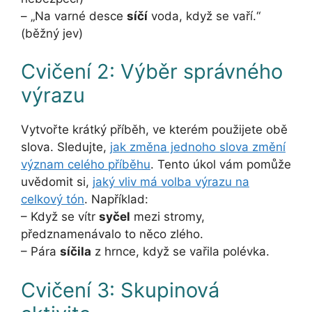
– „Na varné desce
síčí
voda, když se vaří.“
(běžný jev)
Cvičení 2: Výběr správného
výrazu
Vytvořte krátký příběh, ve kterém použijete obě
slova. Sledujte,
jak změna jednoho slova změní
význam celého příběhu
. Tento úkol vám pomůže
uvědomit si,
jaký vliv má volba výrazu na
celkový tón
. Například:
– Když se vítr
syčel
mezi stromy,
předznamenávalo to něco zlého.
– Pára
síčila
z hrnce, když se vařila polévka.
Cvičení 3: Skupinová