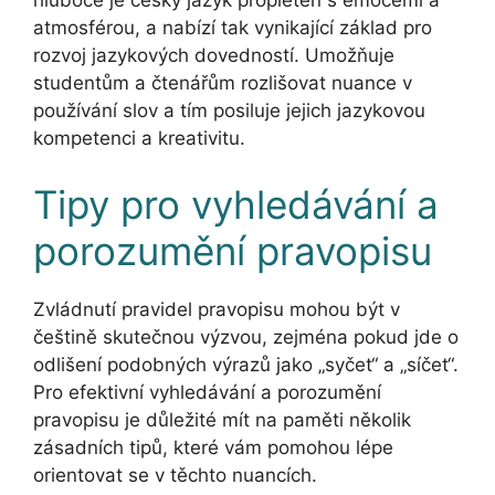
hluboce je český jazyk propleten s emocemi a
atmosférou, a nabízí tak vynikající základ pro
rozvoj jazykových dovedností. Umožňuje
studentům a čtenářům rozlišovat nuance v
používání slov a tím posiluje jejich jazykovou
kompetenci a kreativitu.
Tipy pro vyhledávání a
porozumění pravopisu
Zvládnutí pravidel pravopisu mohou být v
češtině skutečnou výzvou, zejména pokud jde o
odlišení podobných výrazů jako „syčet“ a „síčet“.
Pro efektivní vyhledávání a porozumění
pravopisu je důležité mít na paměti několik
zásadních tipů, které vám pomohou lépe
orientovat se v těchto nuancích.