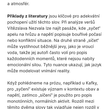
a atmosfér.
Příklady z literatury
jsou klíčové pro adekvátní
pochopení užití těchto slov. Při analýze veršů
Vítězslava Nezvala lze najít pasáže, kde „syčet“
apelu na hrůzu a napětí popisuje bouřlivé počasí
nebo konfliktní situace. Na druhé straně „síčet“
může vystihnout běžnější jevy, jako je vroucí
voda, takže jej autoři často volí pro popis
každodenních momentů, které nejsou nabity
emocionální silou. Tyto nuance ukazují, jak jazyk
může modelovat vnímání reality.
Když pohlédneme na prózu, například u Kafky,
pro „syčení“ existuje význam v kontextu obav a
napětí, zatímco „síčení“ je použito pro popis
monotónních, normálních aktivit. Rozdíl mezi
těmito dvěma slovy tak vyjadřuje nejen rozdíl v