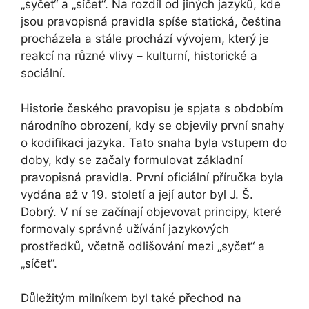
„syčet“ a „síčet“. Na rozdíl od jiných jazyků, kde
jsou pravopisná pravidla spíše statická, čeština
procházela a stále prochází vývojem, který je
reakcí na různé vlivy – kulturní, historické a
sociální.
Historie českého pravopisu je spjata s obdobím
národního obrození, kdy se objevily první snahy
o kodifikaci jazyka. Tato snaha byla vstupem do
doby, kdy se začaly formulovat základní
pravopisná pravidla. První oficiální příručka byla
vydána až v 19. století a její autor byl J. Š.
Dobrý. V ní se začínají objevovat principy, které
formovaly správné užívání jazykových
prostředků, včetně odlišování mezi „syčet“ a
„síčet“.
Důležitým milníkem byl také přechod na