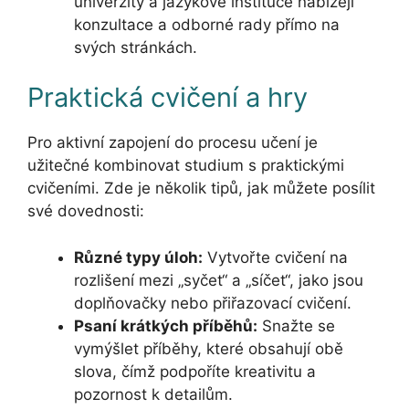
univerzity a jazykové instituce nabízejí
konzultace a odborné rady přímo na
svých stránkách.
Praktická cvičení a hry
Pro aktivní zapojení do procesu učení je
užitečné kombinovat studium s praktickými
cvičeními. Zde je několik tipů, jak můžete posílit
své dovednosti:
Různé typy úloh:
Vytvořte cvičení na
rozlišení mezi „syčet“ a „síčet“, jako jsou
doplňovačky nebo přiřazovací cvičení.
Psaní krátkých příběhů:
Snažte se
vymýšlet příběhy, které obsahují obě
slova, čímž podpoříte kreativitu a
pozornost k detailům.