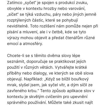
Zatímco „syčet“ je spojen s produkcí zvuku,
obvykle v kontextu hrozby nebo varování,
„síčet“ se týká vzduchu, páry nebo jiných jemně
rozptýlených částic, které se pohybují
neviditelně. Toto rozlišení nám pomůže nejen při
písání a mluvení, ale i v četbě, kde se tyto
výrazy mohou objevit a předat čtenářům různé
emocí a atmosféry.
Chcete-li se s těmito dvěma slovy lépe
seznámit, doporučuje se praktikovat jejich
použití v různých větách. Vytvářejte krátké
příběhy nebo dialogy, ve kterých se obě slova
objevují. Například: „Když se blížil bouřkový
mrak, slyšel jsem, jak syčel vítr, a dým síčil ze
zavřeného krbu.“ Tento způsob aplikace slov v
kontextu je skvělým cvičením pro upevnění
správného používání. Můžete také zkusit najít