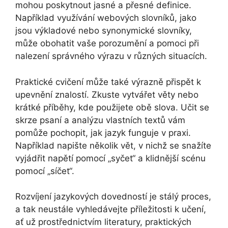
mohou poskytnout jasné a přesné definice.
Například využívání webových slovníků, jako
jsou výkladové nebo synonymické slovníky,
může obohatit vaše porozumění a pomoci při
nalezení správného výrazu v různých situacích.
Praktické cvičení může také výrazně přispět k
upevnění znalostí. Zkuste vytvářet věty nebo
krátké příběhy, kde použijete obě slova. Učit se
skrze psaní a analýzu vlastních textů vám
pomůže pochopit, jak jazyk funguje v praxi.
Například napište několik vět, v nichž se snažíte
vyjádřit napětí pomocí „syčet“ a klidnější scénu
pomocí „síčet“.
Rozvíjení jazykových dovedností je stálý proces,
a tak neustále vyhledávejte příležitosti k učení,
ať už prostřednictvím literatury, praktických