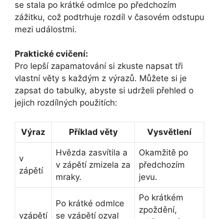
se stala po krátké odmlce po předchozím
zážitku, což podtrhuje rozdíl v časovém odstupu
mezi událostmi.
Praktické cvičení:
Pro lepší zapamatování si zkuste napsat tři
vlastní věty s každým z výrazů. Můžete si je
zapsat do tabulky, abyste si udrželi přehled o
jejich rozdílných použitích:
Výraz
Příklad věty
Vysvětlení
Hvězda zasvítila a
Okamžitě po
v
v zápětí zmizela za
předchozím
zápětí
mraky.
jevu.
Po krátkém
Po krátké odmlce
zpoždění,
vzápětí
se vzápětí ozval