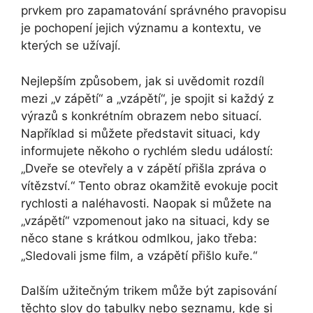
prvkem pro zapamatování správného pravopisu
je pochopení jejich významu a kontextu, ve
kterých se užívají.
Nejlepším způsobem, jak si uvědomit rozdíl
mezi „v zápětí“ a „vzápětí“, je spojit si každý z
výrazů s konkrétním obrazem nebo situací.
Například si můžete představit situaci, kdy
informujete někoho o rychlém sledu událostí:
„Dveře se otevřely a v zápětí přišla zpráva o
vítězství.“ Tento obraz okamžitě evokuje pocit
rychlosti a naléhavosti. Naopak si můžete na
„vzápětí“ vzpomenout jako na situaci, kdy se
něco stane s krátkou odmlkou, jako třeba:
„Sledovali jsme film, a vzápětí přišlo kuře.“
Dalším užitečným trikem může být zapisování
těchto slov do tabulky nebo seznamu, kde si