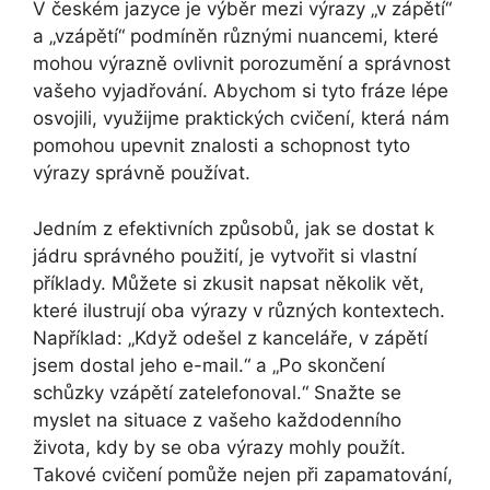
V českém jazyce je výběr mezi výrazy „v zápětí“
a „vzápětí“ podmíněn různými nuancemi, které
mohou výrazně ovlivnit porozumění a správnost
vašeho vyjadřování. Abychom si tyto fráze lépe
osvojili, využijme praktických cvičení, která nám
pomohou upevnit znalosti a schopnost tyto
výrazy správně používat.
Jedním z efektivních způsobů, jak se dostat k
jádru správného použití, je vytvořit si vlastní
příklady. Můžete si zkusit napsat několik vět,
které ilustrují oba výrazy v různých kontextech.
Například: „Když odešel z kanceláře, v zápětí
jsem dostal jeho e-mail.“ a „Po skončení
schůzky vzápětí zatelefonoval.“ Snažte se
myslet na situace z vašeho každodenního
života, kdy by se oba výrazy mohly použít.
Takové cvičení pomůže nejen při zapamatování,