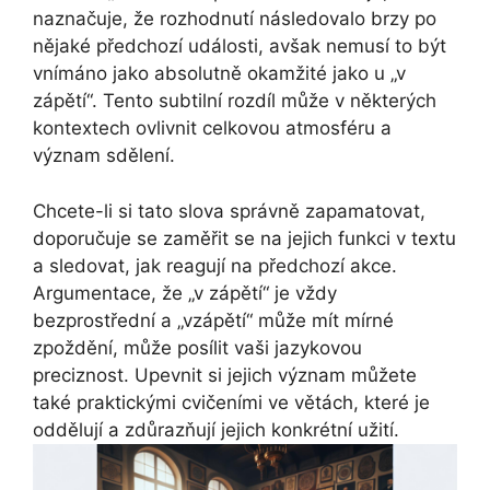
naznačuje, že rozhodnutí následovalo brzy po
nějaké předchozí události, avšak nemusí to být
vnímáno jako absolutně okamžité jako u „v
zápětí“. Tento subtilní rozdíl může v některých
kontextech ovlivnit celkovou atmosféru a
význam sdělení.
Chcete-li si tato slova správně zapamatovat,
doporučuje se zaměřit se na jejich funkci v textu
a sledovat, jak reagují na předchozí akce.
Argumentace, že „v zápětí“ je vždy
bezprostřední a „vzápětí“ může mít mírné
zpoždění, může posílit vaši jazykovou
preciznost. Upevnit si jejich význam můžete
také praktickými cvičeními ve větách, které je
oddělují a zdůrazňují jejich konkrétní užití.