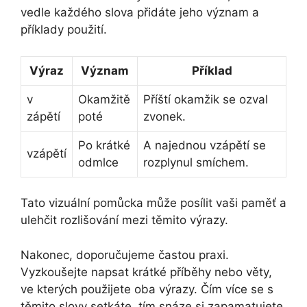
vedle každého slova přidáte jeho význam a
příklady použití.
Výraz
Význam
Příklad
v
Okamžitě
Příští okamžik se ozval
zápětí
poté
zvonek.
Po krátké
A najednou vzápětí se
vzápětí
odmlce
rozplynul smíchem.
Tato vizuální pomůcka může posílit vaši paměť a
ulehčit rozlišování mezi těmito výrazy.
Nakonec, doporučujeme častou praxi.
Vyzkoušejte napsat krátké příběhy nebo věty,
ve kterých použijete oba výrazy. Čím více se s
těmito slovy setkáte, tím snáze si zapamatujete