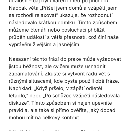
událostí – čaj byl uvařen ihned po příchodu.
Naopak věta „Přišel jsem domů a vzápětí jsem
se rozhodl relaxovat“ ukazuje, že rozhodnutí
následovalo krátkou odmlku. Tímto způsobem
můžeme čtenáři nebo posluchači přiblížit
průběh událostí s větší přesností, což činí naše
vyprávění živějším a jasnějším.
Nasazení těchto frází do praxe může vyžadovat
jistou běžnost, ale cvičení může usnadnit
zapamatování. Zkuste si vytvořit řadu vět s
různými situacemi, kde byste použili obě fráze.
Například: „Když pršelo, v zápětí odletěl
letadlo,“ nebo „Po schůzce vzápětí následovala
diskuze“. Tímto způsobem si nejen upevníte
pravidla, ale také si přímo ověříte, jaký dopad
mohou mít na celkový kontext.