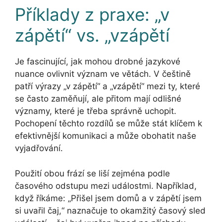
Příklady z praxe: „v
zápětí“ vs. „vzápětí
Je fascinující, jak mohou drobné jazykové
nuance ovlivnit význam ve větách. V češtině
patří výrazy „v zápětí“ a „vzápětí“ mezi ty, které
se často zaměňují, ale přitom mají odlišné
významy, které je třeba správně uchopit.
Pochopení těchto rozdílů se může stát klíčem k
efektivnější komunikaci a může obohatit naše
vyjadřování.
Použití obou frází se liší zejména podle
časového odstupu mezi událostmi. Například,
když říkáme: „Přišel jsem domů a v zápětí jsem
si uvařil čaj,“ naznačuje to okamžitý časový sled