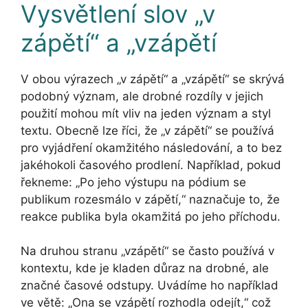
Vysvětlení slov „v
zápětí“ a „vzápětí
V obou výrazech „v zápětí“ a „vzápětí“ se skrývá
podobný význam, ale drobné rozdíly v jejich
použití mohou mít vliv na jeden význam a styl
textu. Obecně lze říci, že „v zápětí“ se používá
pro vyjádření okamžitého následování, a to bez
jakéhokoli časového prodlení. Například, pokud
řekneme: „Po jeho výstupu na pódium se
publikum rozesmálo v zápětí,“ naznačuje to, že
reakce publika byla okamžitá po jeho příchodu.
Na druhou stranu „vzápětí“ se často používá v
kontextu, kde je kladen důraz na drobné, ale
značné časové odstupy. Uvádíme ho například
ve větě: „Ona se vzápětí rozhodla odejít,“ což