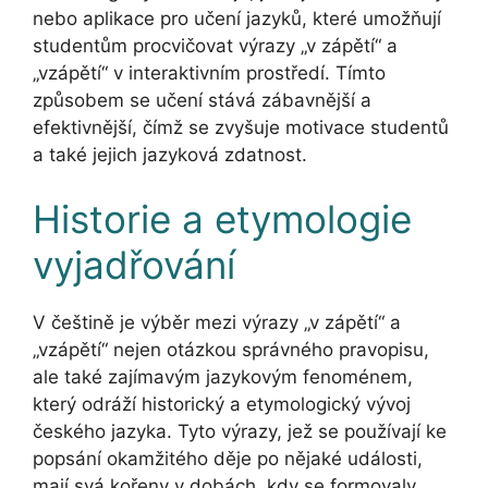
nebo aplikace pro učení jazyků, které umožňují
studentům procvičovat výrazy „v zápětí“ a
„vzápětí“ v interaktivním prostředí. Tímto
způsobem se učení stává zábavnější a
efektivnější, čímž se zvyšuje motivace studentů
a také jejich jazyková zdatnost.
Historie a etymologie
vyjadřování
V češtině je výběr mezi výrazy „v zápětí“ a
„vzápětí“ nejen otázkou správného pravopisu,
ale také zajímavým jazykovým fenoménem,
který odráží historický a etymologický vývoj
českého jazyka. Tyto výrazy, jež se používají ke
popsání okamžitého děje po nějaké události,
mají svá kořeny v dobách, kdy se formovaly