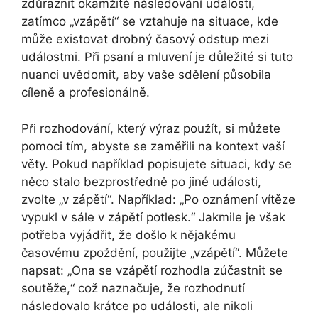
zdůraznit okamžité následování události,
zatímco „vzápětí“ se vztahuje na situace, kde
může existovat drobný časový odstup mezi
událostmi. Při psaní a mluvení je důležité si tuto
nuanci uvědomit, aby vaše sdělení působila
cíleně a profesionálně.
Při rozhodování, který výraz použít, si můžete
pomoci tím, abyste se zaměřili na kontext vaší
věty. Pokud například popisujete situaci, kdy se
něco stalo bezprostředně po jiné události,
zvolte „v zápětí“. Například: „Po oznámení vítěze
vypukl v sále v zápětí potlesk.“ Jakmile je však
potřeba vyjádřit, že došlo k nějakému
časovému zpoždění, použijte „vzápětí“. Můžete
napsat: „Ona se vzápětí rozhodla zúčastnit se
soutěže,“ což naznačuje, že rozhodnutí
následovalo krátce po události, ale nikoli