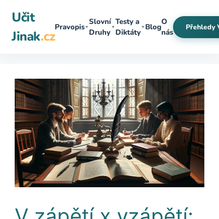
Přeskočit
Učit
na
Slovní
Testy a
O
Pravopis
Blog
Přehledy 
▼
▼
▼
obsah
Druhy
Diktáty
nás
Jinak
.cz
V zápětí x vzápětí: