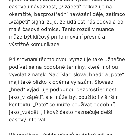
časovou návaznost, „v zápětí“ odkazuje na
okamžité, bezprostřední navázání děje, zatímco
„vzápětí“ signalizuje, že událost následovala po
malé časové odmlce. Tento rozdíl v nuance
může být klíčový při formování přesné a
výstižné komunikace.
Při srovnání těchto dvou výrazů je také užitečné
podívat se na podobné termíny, které mohou
vyvolat zmatek. Například slova „hned“ a „poté“
mají také blízko k oběma výrazům. Sloveso
„hned“ vyjadřuje podobnou bezprostřednost
jako „v zápětí“, ale může být použito i v širším
kontextu. „Poté“ se může používat obdobně
jako „vzápětí“, i když často naznačuje delší
časový interval.
Při používání těchto výrazů je dobré mít na