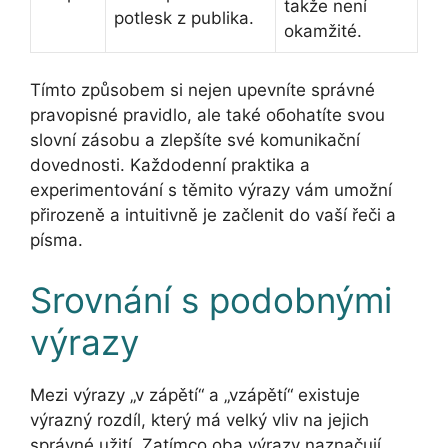
takže není
potlesk z publika.
okamžité.
Tímto způsobem si nejen upevníte správné
pravopisné pravidlo, ale také обohatíte svou
slovní zásobu a zlepšíte své komunikační
dovednosti. Každodenní praktika a
experimentování s těmito výrazy vám umožní
přirozeně a intuitivně je začlenit do vaší řeči a
písma.
Srovnání s podobnými
výrazy
Mezi výrazy „v zápětí“ a „vzápětí“ existuje
výrazný rozdíl, který má velký vliv na jejich
správné užití. Zatímco oba výrazy naznačují