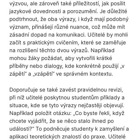
výzvou, ale zároveň také příležitostí, jak posílit
jazykové dovednosti a porozumění. Je důležité
podtrhnout, že oba výrazy, i když mají podobný
význam, přinášejí různé nuance, což může mít
zásadní dopad na komunikaci. Učitelé by mohli
začít s praktickým cvičením, které se zaměřuje
na rozlišení těchto dvou výrazů. Například
mohou žáky požádat, aby vytvořili krátké
příběhy nebo dialogy, kde konkrétně použijí „v
zápětí“ a „vzápětí“ ve správném kontextu.
Doporučuje se také zavést pravidelnou revizi,
při níž učitelé poskytnou studentům příklady a
situace, kde se tyto výrazy nejčastěji objevují.
Například položit otázku: „Co byste řekli, když
chcete vyjádřit, že se něco stalo ihned po
události?“ To podněcuje studenty k zamyšlení a
aplikaci teoretických znalostí do praxe. Učitelé