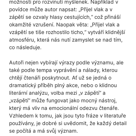
možnosti pro rozvinutí myšlenek. Například v
povídce může autor napsat: „Přijel vlak a v
zápětí se ozvaly hlasy cestujících,“ což přináší
okamžité vzrušení. Naopak věta: „Přijel vlak a
vzápětí se tiše rozhostilo ticho,“ vytváří klidnější
atmosféru, která nás nutí zamyslet se nad tím,
co následuje.
Autoři nejen vybírají výrazy podle významu, ale
také podle tempa vyprávění a nálady, kterou
chtějí čtenáři poskytnout. Ať už se jedná o
dramatický příběh plný akce, nebo o klidnou
literární analýzu, volba mezi „v zápětí“ a
„vzápětí“ může fungovat jako mocný nástroj,
který má vliv na emocionální odezvu čtenáře.
Vzhledem k tomu, jak jsou tyto fráze v literatuře
používány, je dobré si uvědomit, že každý detail
se počítá a má svůj význam.