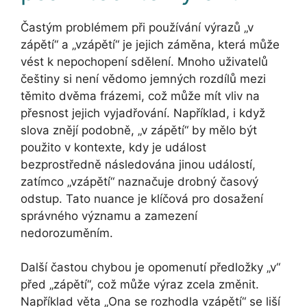
Častým problémem při používání výrazů „v
zápětí“ a „vzápětí“ je jejich záměna, která může
vést k nepochopení sdělení. Mnoho uživatelů
češtiny si není vědomo jemných rozdílů mezi
těmito dvěma frázemi, což může mít vliv na
přesnost jejich vyjadřování. Například, i když
slova znějí podobně, „v zápětí“ by mělo být
použito v kontexte, kdy je událost
bezprostředně následována jinou událostí,
zatímco „vzápětí“ naznačuje drobný časový
odstup. Tato nuance je klíčová pro dosažení
správného významu a zamezení
nedorozuměním.
Další častou chybou je opomenutí předložky „v“
před „zápětí“, což může výraz zcela změnit.
Například věta „Ona se rozhodla vzápětí“ se liší