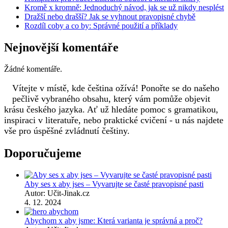
Kromě x kromně: Jednoduchý návod, jak se už nikdy nesplést
Dražší nebo drašší? Jak se vyhnout pravopisné chybě
Rozdíl coby a co by: Správné použití a příklady
Nejnovější komentáře
Žádné komentáře.
Vítejte v místě, kde čeština ožívá! Ponořte se do našeho
pečlivě vybraného obsahu, který vám pomůže objevit
krásu českého jazyka. Ať už hledáte pomoc s gramatikou,
inspiraci v literatuře, nebo praktické cvičení - u nás najdete
vše pro úspěšné zvládnutí češtiny.
Doporučujeme
Aby ses x aby jses – Vyvarujte se časté pravopisné pasti
Autor: Učit-Jinak.cz
4. 12. 2024
Abychom x aby jsme: Která varianta je správná a proč?