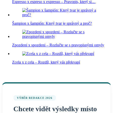
Espresso x espreso x expresso – Pravopis, který si…
Šampion x šampión: Který tvar je správný a proč?
Zpozdeni x spozdeni – Rozlučte se s pravopisnými omyly
Zcela x z cela – Rozdíl, který vás překvapí
VÝBĚR REDAKCE 2026
Chcete vidět výsledky místo