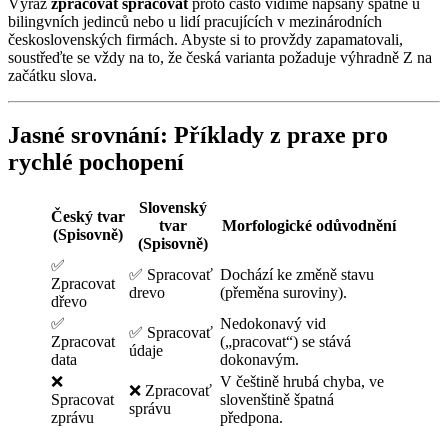
Výraz
zpracovat spracovat
proto často vidíme napsaný špatně u
bilingvních jedinců nebo u lidí pracujících v mezinárodních
československých firmách. Abyste si to provždy zapamatovali,
soustřeďte se vždy na to, že česká varianta požaduje výhradně Z na
začátku slova.
Jasné srovnání: Příklady z praxe pro
rychlé pochopení
Slovenský
Český tvar
tvar
Morfologické odůvodnění
(Spisovně)
(Spisovně)
✅
✅ Spracovať
Dochází ke změně stavu
Zpracovat
drevo
(přeměna suroviny).
dřevo
✅
Nedokonavý vid
✅ Spracovať
Zpracovat
(„pracovat“) se stává
údaje
data
dokonavým.
❌
V češtině hrubá chyba, ve
❌ Zpracovať
Spracovat
slovenštině špatná
správu
zprávu
předpona.