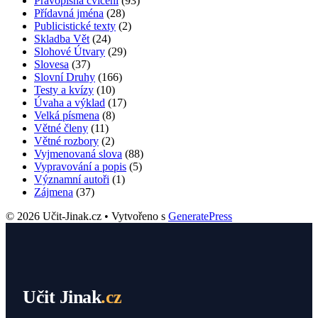
Pravopisná cvičení
(93)
Přídavná jména
(28)
Publicistické texty
(2)
Skladba Vět
(24)
Slohové Útvary
(29)
Slovesa
(37)
Slovní Druhy
(166)
Testy a kvízy
(10)
Úvaha a výklad
(17)
Velká písmena
(8)
Větné členy
(11)
Větné rozbory
(2)
Vyjmenovaná slova
(88)
Vypravování a popis
(5)
Významní autoři
(1)
Zájmena
(37)
© 2026 Učit-Jinak.cz
• Vytvořeno s
GeneratePress
Učit Jinak
.cz