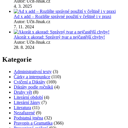
Autor: Učit-Jinak.cz
4. 3. 2025
Ad x add – Rozlište správné použití v češtině i v praxi
Autor: Učit-Jinak.cz
7. 11. 2024
Akorát x akorad: Správný tvar a nejčastější chyby!
Autor: Učit-Jinak.cz
28. 8. 2024
Kategorie
Administrativní texty
(3)
Čárky a interpunkce
(110)
Cvičení a Diktáty
(169)
Diktáty podle ročníků
(4)
Druhy vět
(8)
Literární období
(4)
Literární žánry
(7)
Literatura
(11)
Nezařazené
(9)
Podstatná jména
(32)
Pravopis a Gramatika
(366)