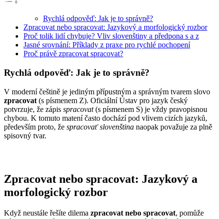
Rychlá odpověď: Jak je to správně?
Zpracovat nebo spracovat: Jazykový a morfologický rozbor
Proč tolik lidí chybuje? Vliv slovenštiny a předpona s a z
Jasné srovnání: Příklady z praxe pro rychlé pochopení
Proč právě zpracovat spracovat?
Rychlá odpověď: Jak je to správně?
V moderní češtině je jediným přípustným a správným tvarem slovo
zpracovat
(s písmenem Z). Oficiální Ústav pro jazyk český
potvrzuje, že zápis
spracovat
(s písmenem S) je vždy pravopisnou
chybou. K tomuto matení často dochází pod vlivem cizích jazyků,
především proto, že
spracovať slovenština
naopak považuje za plně
spisovný tvar.
Zpracovat nebo spracovat: Jazykový a
morfologický rozbor
Když neustále řešíte dilema
zpracovat nebo spracovat
, pomůže