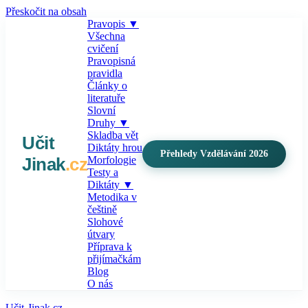
Přeskočit na obsah
Pravopis
▼
Všechna
cvičení
Pravopisná
pravidla
Články o
literatuře
Slovní
Druhy
▼
Skladba vět
Učit
Diktáty hrou
Přehledy Vzdělávání 2026
Jinak
.cz
Morfologie
Testy a
Diktáty
▼
Metodika v
češtině
Slohové
útvary
Příprava k
přijímačkám
Blog
O nás
Učit-Jinak.cz