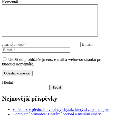
Komentář
Jméno
E-mail
Uložit do prohlížeče jméno, e-mail a webovou stránku pro
budoucí komentáře.
Hledat
Hledat
Nejnovější příspěvky
Vpředu x v předu: Pravopisný chyták, který si zapamatujete
Kompletní průvodce: Literární období a literární směry