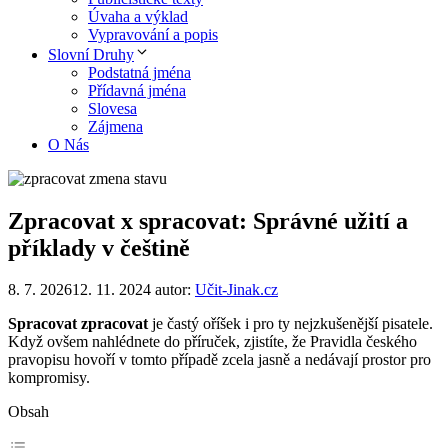
Úvaha a výklad
Vypravování a popis
Slovní Druhy
Podstatná jména
Přídavná jména
Slovesa
Zájmena
O Nás
Zpracovat x spracovat: Správné užití a
příklady v češtině
8. 7. 2026
12. 11. 2024
autor:
Učit-Jinak.cz
Spracovat zpracovat
je častý oříšek i pro ty nejzkušenější pisatele.
Když ovšem nahlédnete do příruček, zjistíte, že Pravidla českého
pravopisu hovoří v tomto případě zcela jasně a nedávají prostor pro
kompromisy.
Obsah