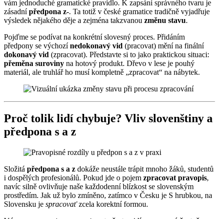
vám jednoduché gramatické pravidlo. K zapsání správného tvaru je
zásadní
předpona z-
. Ta totiž v české gramatice tradičně vyjadřuje
výsledek nějakého děje a zejména takzvanou
změnu stavu
.
Pojďme se podívat na konkrétní slovesný proces. Přidáním
předpony se výchozí
nedokonavý vid
(pracovat) mění na finální
dokonavý vid
(zpracovat). Představte si to jako praktickou situaci:
přeměna suroviny
na hotový produkt. Dřevo v lese je pouhý
materiál, ale truhlář ho musí kompletně „zpracovat“ na nábytek.
Proč tolik lidí chybuje? Vliv slovenštiny a
předpona s a z
Složitá
předpona s a z
dokáže neustále trápit mnoho žáků, studentů
i dospělých profesionálů. Pokud jde o pojem
zpracovat pravopis
,
navíc silně ovlivňuje naše každodenní blízkost se slovenským
prostředím. Jak už bylo zmíněno, zatímco v Česku je S hrubkou, na
Slovensku je
spracovať
zcela korektní formou.