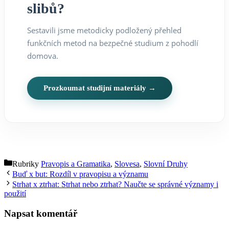
slibů?
Sestavili jsme metodicky podložený přehled
funkčních metod na bezpečné studium z pohodlí
domova.
Prozkoumat studijní materiály →
Rubriky
Pravopis a Gramatika
,
Slovesa
,
Slovní Druhy
Buď x but: Rozdíl v pravopisu a významu
Strhat x ztrhat: Strhat nebo ztrhat? Naučte se správné významy i
použití
Napsat komentář