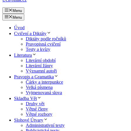
Menu
Menu
Úvod
Cvičení a Diktáty
Diktáty podle ročníků
Pravopisná cvičení
Testy a kvízy
Literatura
Literární období
Literární žánry
Významní autoři
Pravopis a Gramatika
Čárky a interpunkce
Velká písmena
Vyjmenovaná slova
Skladba Vět
Druhy vět
Větné členy
Větné rozbory
Slohové Útvary
Administrativní texty
Publicistické texty