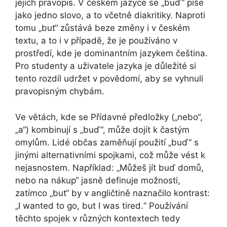
jejich pravopis. V českém jazyce se „buď“ píše
jako jedno slovo, a to včetně diakritiky. Naproti
tomu „but“ zůstává beze změny i v českém
textu, a to i v případě, že je používáno v
prostředí, kde je dominantním jazykem čeština.
Pro studenty a uživatele jazyka je důležité si
tento rozdíl udržet v povědomí, aby se vyhnuli
pravopisným chybám.
Ve větách, kde se Přídavné předložky („nebo“,
„a“) kombinují s „buď“, může dojít k častým
omylům. Lidé občas zaměňují použití „buď“ s
jinými alternativními spojkami, což může vést k
nejasnostem. Například: „Můžeš jít buď domů,
nebo na nákup“ jasně definuje možnosti,
zatímco „but“ by v angličtině naznačilo kontrast:
„I wanted to go, but I was tired.“ Používání
těchto spojek v různých kontextech tedy