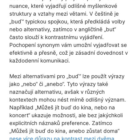
nuance, které vyjadřují odlišné myšlenkové
struktury a vztahy mezi větami. V češtině je
„buď“ typickou spojkou, která předkládá volby
nebo alternativy, zatímco v angličtině „but“
často slouží k kontrastnímu vyjádření.
Pochopení synonym vám umožní vyjadřovat se
efektivně a přesně, což je zásadní dovednost v
každodenní komunikaci.
Mezi alternativami pro „buď“ lze použít výrazy
jako „nebo“ či „anebo“. Tyto výrazy také
naznačují alternativu, avšak v různých
kontextech mohou nést mírně odlišný význam.
Například „Můžeš jít buď do kina, nebo na
koncert“ ukazuje možnosti, ale bez jakýchkoli
explicitních náznaků preference. Zatímco
„Můžeš jít buď do kina, anebo zůstat doma“
nese více důrazu na kontrast mezi dvěma