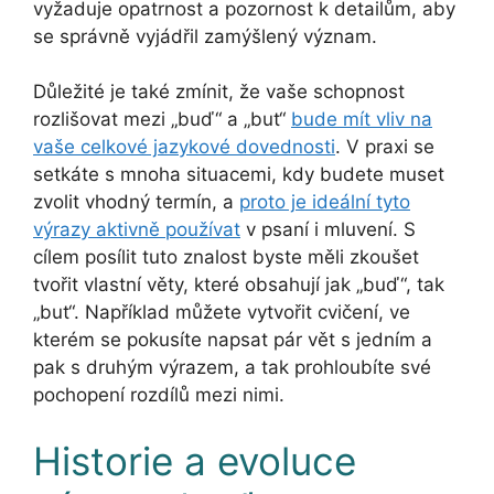
vyžaduje opatrnost a pozornost k detailům, aby
se správně vyjádřil zamýšlený význam.
Důležité je také zmínit, že vaše schopnost
rozlišovat mezi „buď“ a „but“
bude mít vliv na
vaše celkové jazykové dovednosti
. V praxi se
setkáte s mnoha situacemi, kdy budete muset
zvolit vhodný termín, a
proto je ideální tyto
výrazy aktivně používat
v psaní i mluvení. S
cílem posílit tuto znalost byste měli zkoušet
tvořit vlastní věty, které obsahují jak „buď“, tak
„but“. Například můžete vytvořit cvičení, ve
kterém se pokusíte napsat pár vět s jedním a
pak s druhým výrazem, a tak prohloubíte své
pochopení rozdílů mezi nimi.
Historie a evoluce