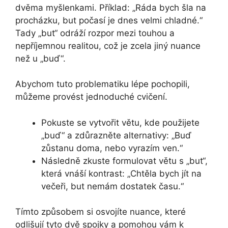
dvěma myšlenkami. Příklad: „Ráda bych šla na
procházku, but počasí je dnes velmi chladné.“
Tady „but“ odráží rozpor mezi touhou a
nepříjemnou realitou, což je zcela jiný nuance
než u „buď“.
Abychom tuto problematiku lépe pochopili,
můžeme provést jednoduché cvičení.
Pokuste se vytvořit větu, kde použijete
„buď“ a zdůrazněte alternativy: „Buď
zůstanu doma, nebo vyrazím ven.“
Následně zkuste formulovat větu s „but“,
která vnáší kontrast: „Chtěla bych jít na
večeři, but nemám dostatek času.“
Tímto způsobem si osvojíte nuance, které
odlišují tyto dvě spojky a pomohou vám k