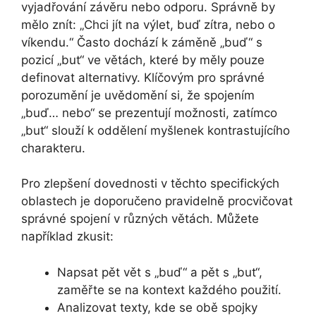
vyjadřování závěru nebo odporu. Správně by
mělo znít: „Chci jít na výlet, buď zítra, nebo o
víkendu.“ Často dochází k záměně „buď“ s
pozicí „but“ ve větách, které by měly pouze
definovat alternativy. Klíčovým pro správné
porozumění je uvědomění si, že spojením
„buď… nebo“ se prezentují možnosti, zatímco
„but“ slouží k oddělení myšlenek kontrastujícího
charakteru.
Pro zlepšení dovednosti v těchto specifických
oblastech je doporučeno pravidelně procvičovat
správné spojení v různých větách. Můžete
například zkusit:
Napsat pět vět s „buď“ a pět s „but“,
zaměřte se na kontext každého použití.
Analizovat texty, kde se obě spojky