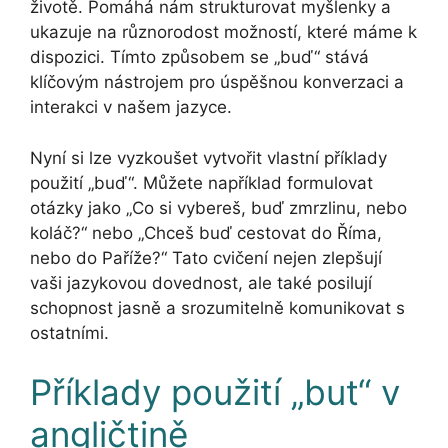
životě. Pomáhá nám strukturovat myšlenky a
ukazuje na různorodost možností, které máme k
dispozici. Tímto způsobem se „buď“ stává
klíčovým nástrojem pro úspěšnou konverzaci a
interakci v našem jazyce.
Nyní si lze vyzkoušet vytvořit vlastní příklady
použití „buď“. Můžete například formulovat
otázky jako „Co si vybereš, buď zmrzlinu, nebo
koláč?“ nebo „Chceš buď cestovat do Říma,
nebo do Paříže?“ Tato cvičení nejen zlepšují
vaši jazykovou dovednost, ale také posilují
schopnost jasně a srozumitelně komunikovat s
ostatními.
Příklady použití „but“ v
angličtině