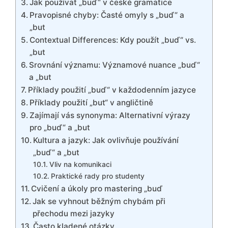
Jak používat „buď“ v české gramatice
Pravopisné chyby: Časté omyly s „buď“ a
„but
Contextual Differences: Kdy použít „buď“ vs.
„but
Srovnání významu: Významové nuance „buď“
a „but
Příklady použití „buď“ v každodenním jazyce
Příklady použití „but“ v angličtině
Zajímají vás synonyma: Alternativní výrazy
pro „buď“ a „but
Kultura a jazyk: Jak ovlivňuje používání
„buď“ a „but
Vliv na komunikaci
Praktické rady pro studenty
Cvičení a úkoly pro mastering „buď
Jak se vyhnout běžným chybám při
přechodu mezi jazyky
Často kladené otázky