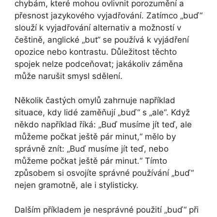
chybám, které mohou ovlivnit porozumění a
přesnost jazykového vyjadřování. Zatímco „buď“
slouží k vyjadřování alternativ a možností v
češtině, anglické „but“ se používá k vyjádření
opozice nebo kontrastu. Důležitost těchto
spojek nelze podceňovat; jakákoliv záměna
může narušit smysl sdělení.
Několik častých omylů zahrnuje například
situace, kdy lidé zaměňují „buď“ s „ale“. Když
někdo například říká: „Buď musíme jít teď, ale
můžeme počkat ještě pár minut,“ mělo by
správně znít: „Buď musíme jít teď, nebo
můžeme počkat ještě pár minut.“ Tímto
způsobem si osvojíte správné používání „buď“
nejen gramotně, ale i stylisticky.
Dalším příkladem je nesprávné použití „buď“ při