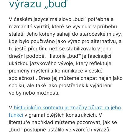
výrazu „buď
V českém jazyce má slovo „buď“ potřebné a
rozmanité využití, které se vyvinulo v průběhu
staletí. Jeho kořeny sahají do staročeské mluvy,
kde bylo používáno jako výraz pro alternativu, a
to ještě předtím, než se stabilizovalo v jeho
dnešní podobě. Historie „buď“ je fascinující
ukázkou jazykového vývoje, který reflektuje
proměny myšlení a komunikace v české
společnosti. Dnes jej můžeme chápat nejen jako
spojku, ale také jako prostředek k vyjádření
volby nebo možnosti.
V
historickém kontextu je značný důraz na jeho
funkci
v gramatičtějších konstrukcích. V
literatuře například můžeme pozorovat, jak se
„buď“ postupně ustálilo ve vzorcích výrazů,