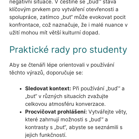
negativní situace. V češtině se „buď“ stává
klíčovým prvkem pro vytváření otevřenosti a
spolupráce, zatímco „but“ může evokovat pocit
konfrontace, což naznačuje, že i malé nuance v
užití mohou mít větší kulturní dopad.
Praktické rady pro studenty
Aby se čtenáři lépe orientovali v používání
těchto výrazů, doporučuje se:
Sledovat kontext:
Při používání „buď“ a
„but“ v různých situacích zvažujte
celkovou atmosféru konverzace.
Procvičovat prohlášení:
Vytvářejte věty,
které zahrnují možnosti s „buď“ a
kontrasty s „but“, abyste se seznámili s
jejich funkčností.