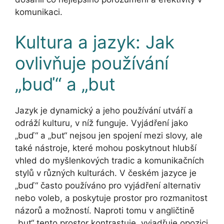
komunikaci.
Kultura a jazyk: Jak
ovlivňuje používání
„buď“ a „but
Jazyk je dynamický a jeho používání utváří a
odráží kulturu, v níž funguje. Vyjádření jako
„buď“ a „but“ nejsou jen spojení mezi slovy, ale
také nástroje, které mohou poskytnout hlubší
vhled do myšlenkových tradic a komunikačních
stylů v různých kulturách. V českém jazyce je
„buď“ často používáno pro vyjádření alternativ
nebo voleb, a poskytuje prostor pro rozmanitost
názorů a možností. Naproti tomu v angličtině
„but“ tento prostor kontrastuje, vyjadřuje opozici