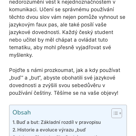
nedorozumění vést k nejednoznačnostem v
komunikaci. Učení se správnému používání
těchto dvou slov vám nejen pomůže vyhnout se
jazykovým faux pas, ale také posílí vaše
jazykové dovednosti. Každý český student
nebo učitel by měl chápat a ovládat tuto
tematiku, aby mohl přesně vyjadřovat své
myšlenky.
Pojďte s námi prozkoumat, jak a kdy používat
„buď“ a „but“, abyste obohatili své jazykové
dovednosti a zvýšili svou sebedůvěru v
používání češtiny. Těšíme se na vaše objevy!
Obsah
Buď a but: Základní rozdíl v pravopisu
Historie a evoluce výrazu „buď