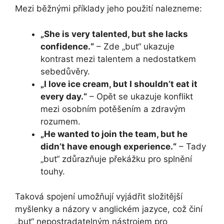
Mezi běžnými příklady jeho použití nalezneme:
„She is very talented, but she lacks
confidence.“
– Zde „but“ ukazuje
kontrast mezi talentem a nedostatkem
sebedůvěry.
„I love ice cream, but I shouldn’t eat it
every day.“
– Opět se ukazuje konflikt
mezi osobním potěšením a zdravým
rozumem.
„He wanted to join the team, but he
didn’t have enough experience.“
– Tady
„but“ zdůrazňuje překážku pro splnění
touhy.
Taková spojení umožňují vyjádřit složitější
myšlenky a názory v anglickém jazyce, což činí
„but“ nepostradatelným nástrojem pro