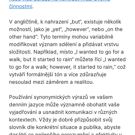
činnostmi
.
V angličtině, k nahrazení „but“, existuje několik
možností, jako je „yet“, „however“, nebo „on the
other hand“. Tyto termíny mohou variabilně
modifikovat význam sdělení a přidávat vrstvu
složitosti. Například, místo „I wanted to go for a
walk, but it started to rain“ můžete říci „I wanted
to go for a walk; however, it started to rain,“ což
vytváří formálnější tón a více zdůrazňuje
nesoulad mezi záměrem a realitou.
Používání synonymických výrazů ve vašem
denním jazyce může významně obohatit vaše
vyjadřování a usnadnit komunikaci v různých
kontextech. Vždy je dobré přizpůsobit svůj
slovník dle konkrétní situace a publika, abyste
dosáhli co nejlepšího porozumění a efektivity v