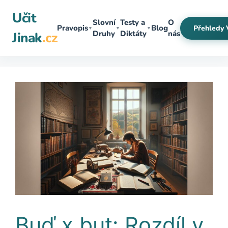
Přeskočit
Učit
na
Slovní
Testy a
O
Pravopis
Blog
Přehledy 
▼
▼
▼
obsah
Druhy
Diktáty
nás
Jinak
.cz
Buď x but: Rozdíl v