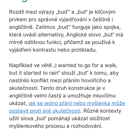
Rozdíl mezi výrazy „buď“ a „but“ je klíčovým
prvkem pro správné vyjadřování v češtině i
angličtině. Zatímco „buď“ funguje jako spojka,
která uvádí alternativy, Anglické slovo „but“ má
mírně odlišnou funkci, přičemž se používá k
vyjádření kontrastu nebo protikladu.
Například ve větě „I wanted to go for a walk,
but it started to rain“ slouží „but“ k tomu, aby
nastínilo konflikt mezi přáním hovořícího a
skutečností. Tento druh konstrukce je v
angličtině velmi častý a umožňuje mluvčímu
ukázat,
jak se jedno přání nebo myšlenka může
postavit proti jiné skutečnosti
. Různé kontexty
užití slova „but“ pomáhají ukázat složitost
myšlenkového procesu a rozhodování.