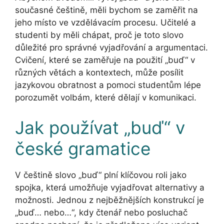
současné češtině, měli bychom se zaměřit na
jeho místo ve vzdělávacím procesu. Učitelé a
studenti by měli chápat, proč je toto slovo
důležité pro správné vyjadřování a argumentaci.
Cvičení, které se zaměřuje na použití „buď“ v
různých větách a kontextech, může posílit
jazykovou obratnost a pomoci studentům lépe
porozumět volbám, které dělají v komunikaci.
Jak používat „buď“ v
české gramatice
V češtině slovo „buď“ plní klíčovou roli jako
spojka, která umožňuje vyjadřovat alternativy a
možnosti. Jednou z nejběžnějších konstrukcí je
„buď… nebo…“, kdy čtenář nebo posluchač