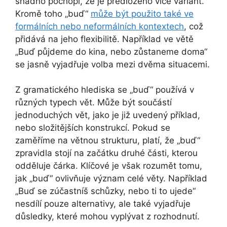
snadno pochopí, že je předloženo více variant.
Kromě toho „buď“
může být použito také ve
formálních nebo neformálních kontextech
, což
přidává na jeho flexibilitě. Například ve větě
„Buď půjdeme do kina, nebo zůstaneme doma“
se jasně vyjadřuje volba mezi dvěma situacemi.
Z gramatického hlediska se „buď“ používá v
různých typech vět. Může být součástí
jednoduchých vět, jako je již uvedený příklad,
nebo složitějších konstrukcí. Pokud se
zaměříme na větnou strukturu, platí, že „buď“
zpravidla stojí na začátku druhé části, kterou
odděluje čárka. Klíčové je však rozumět tomu,
jak „buď“ ovlivňuje význam celé věty. Například
„Buď se zúčastníš schůzky, nebo ti to ujede“
nesdílí pouze alternativy, ale také vyjadřuje
důsledky, které mohou vyplývat z rozhodnutí.