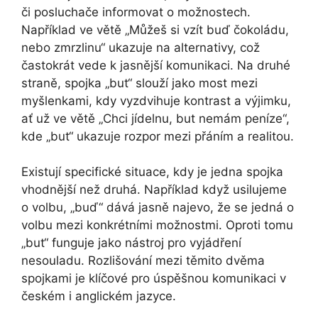
či posluchače informovat o možnostech.
Například ve větě „Můžeš si vzít buď čokoládu,
nebo zmrzlinu“ ukazuje na alternativy, což
častokrát vede k jasnější komunikaci. Na druhé
straně, spojka „but“ slouží jako most mezi
myšlenkami, kdy vyzdvihuje kontrast a výjimku,
ať už ve větě „Chci jídelnu, but nemám peníze“,
kde „but“ ukazuje rozpor mezi přáním a realitou.
Existují specifické situace, kdy je jedna spojka
vhodnější než druhá. Například když usilujeme
o volbu, „buď“ dává jasně najevo, že se jedná o
volbu mezi konkrétními možnostmi. Oproti tomu
„but“ funguje jako nástroj pro vyjádření
nesouladu. Rozlišování mezi těmito dvěma
spojkami je klíčové pro úspěšnou komunikaci v
českém i anglickém jazyce.